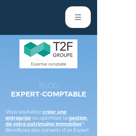
BLOG
EXPERT-COMPTABLE
Vous souhaitez
créer une
entreprise
ou optimiser la
gestion
de votre patrimoine immobilier
?
Bénéficiez des conseils d'un Expert.