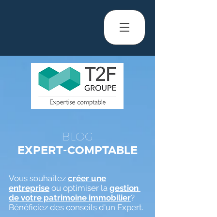
BLOG
EXPERT-COMPTABLE
Vous souhaitez
créer une
entreprise
ou optimiser la
gestion
de votre patrimoine immobilier
?
Bénéficiez des conseils d'un Expert.