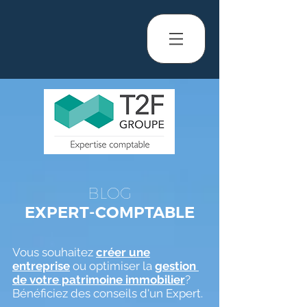
BLOG
EXPERT-COMPTABLE
Vous souhaitez
créer une
entreprise
ou optimiser la
gestion
de votre patrimoine immobilier
?
Bénéficiez des conseils d'un Expert.