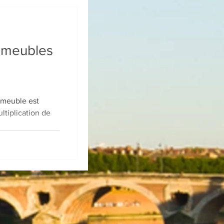
s meubles
n meuble est
ltiplication de
.