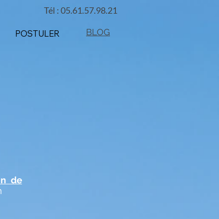
Tél : 05.61.57.98.21
BLOG
POSTULER
on de
n