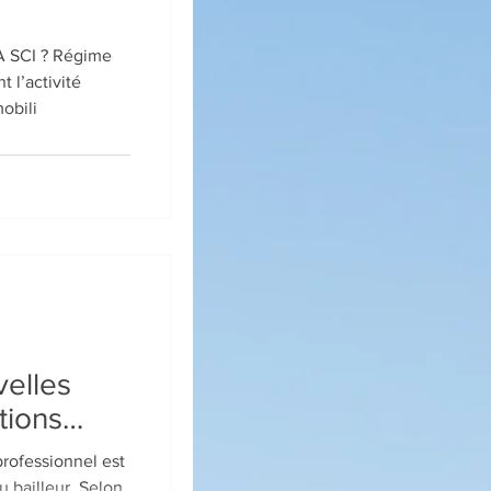
? Régime
obili
velles
tions
professionnel est
lleur. Selon