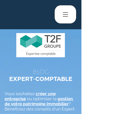
BLOG
EXPERT-COMPTABLE
Vous souhaitez
créer une
entreprise
ou optimiser la
gestion
de votre patrimoine immobilier
?
Bénéficiez des conseils d'un Expert.