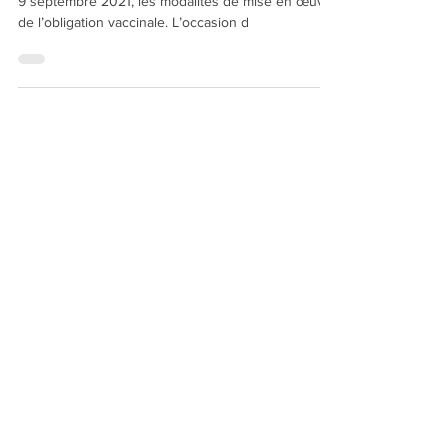
"L'administration présente, dans une instruction du
9 septembre 2021, les modalités de mise en œuvre
de l’obligation vaccinale. L’occasion d