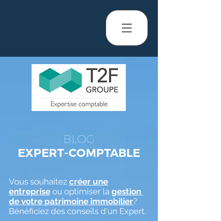
BLOG
EXPERT-COMPTABLE
Vous souhaitez
créer une
entreprise
ou optimiser la
gestion
de votre patrimoine immobilier
?
Bénéficiez des conseils d'un Expert.