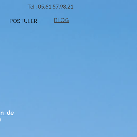
Tél : 05.61.57.98.21
BLOG
POSTULER
on de
n