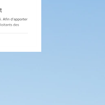
t
ter
loitants des