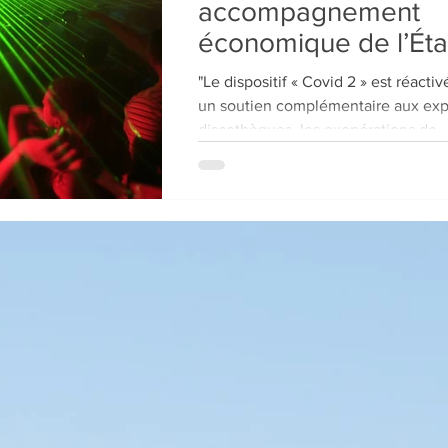
accompagnement
économique de l’Éta
"Le dispositif « Covid 2 » est réactivé. Afin d’appor
un soutien complémentaire aux exp
discothèques, les exonérations de