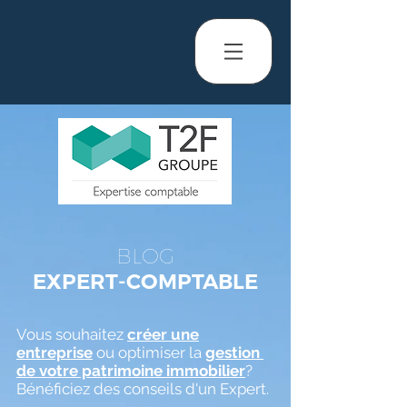
BLOG
EXPERT-COMPTABLE
Vous souhaitez
créer une
entreprise
ou optimiser la
gestion
de votre patrimoine immobilier
?
Bénéficiez des conseils d'un Expert.