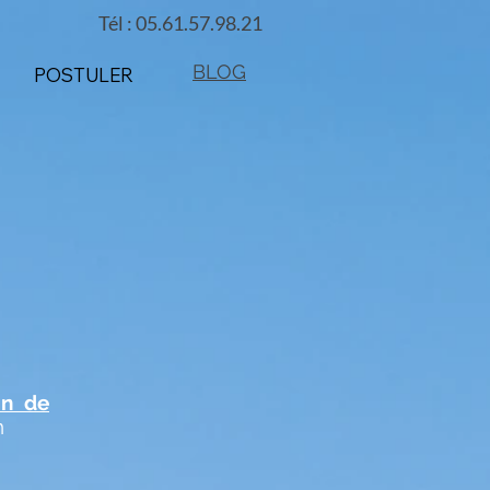
Tél : 05.61.57.98.21
BLOG
POSTULER
on de
n