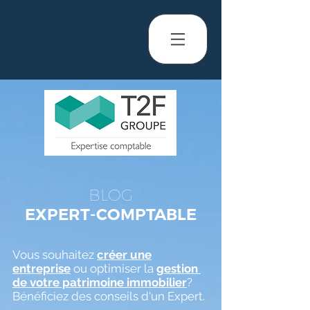
BLOG
EXPERT-COMPTABLE
Vous souhaitez
créer une
entreprise
ou optimiser la
gestion
de votre patrimoine immobilier
?
Bénéficiez des conseils d'un Expert.