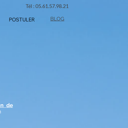
Tél : 05.61.57.98.21
BLOG
POSTULER
on de
n