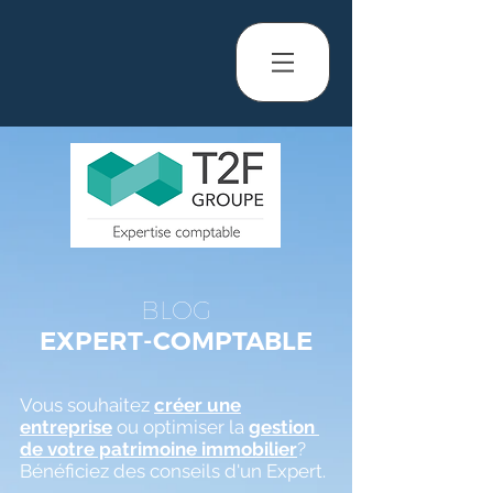
BLOG
EXPERT-COMPTABLE
Vous souhaitez
créer une
entreprise
ou optimiser la
gestion
de votre patrimoine immobilier
?
Bénéficiez des conseils d'un Expert.