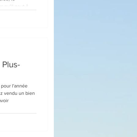
s qu’il peut ê
 Plus-
 pour l'année
ez vendu un bien
voir