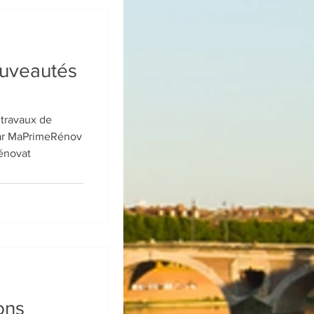
uveautés
 travaux de
par MaPrimeRénov
rénovat
ons