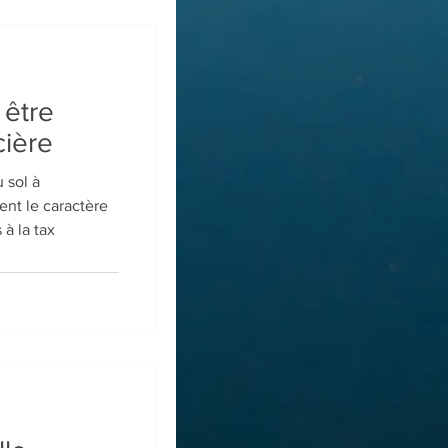
 être
cière
 sol à
ent le caractère
à la tax