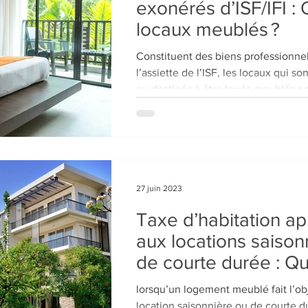
exonérés d’ISF/IFI :
locaux meublés ?
Constituent des biens professionne
l’assiette de l’ISF, les locaux qui s
ou destinés à être loués meublés pa
27 juin 2023
Taxe d’habitation ap
aux locations saison
de courte durée : Qu
redevable ?
lorsqu’un logement meublé fait l’ob
location saisonnière ou de courte d