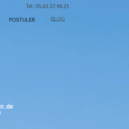
Tél : 05.61.57.98.21
BLOG
POSTULER
on de
n