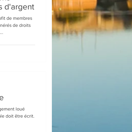
 d'argent
ofit de membres
nérés de droits
..
ée
logement loué
e doit être écrit.