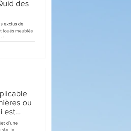
 Quid des
ls exclus de
ont loués meublés
r l
plicable
nières ou
i est
jet d’une
urée, le