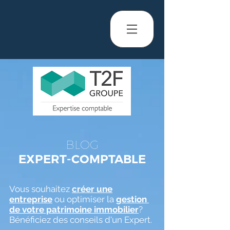
BLOG
EXPERT-COMPTABLE
Vous souhaitez
créer une
entreprise
ou optimiser la
gestion
de votre patrimoine immobilier
?
Bénéficiez des conseils d'un Expert.