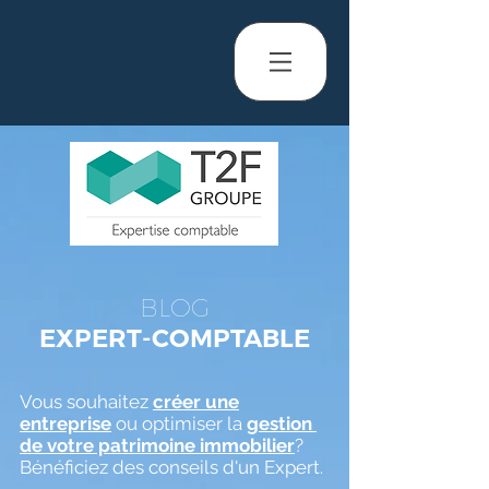
BLOG
EXPERT-COMPTABLE
Vous souhaitez
créer une
entreprise
ou optimiser la
gestion
de votre patrimoine immobilier
?
Bénéficiez des conseils d'un Expert.