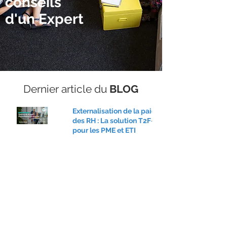
conseils
d'un Expert
Dernier article du
BLOG
Externalisation de la paie et
des RH : La solution T2F-RH
pour les PME et ETI
1
/
403