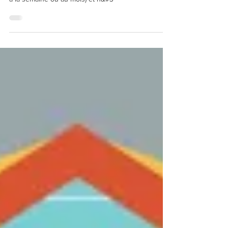
"Si vous louez un bien en meublé à une clientèle y
effectuant un séjour de courte durée (à la journée,
à la semaine ou au mois) et n&#3