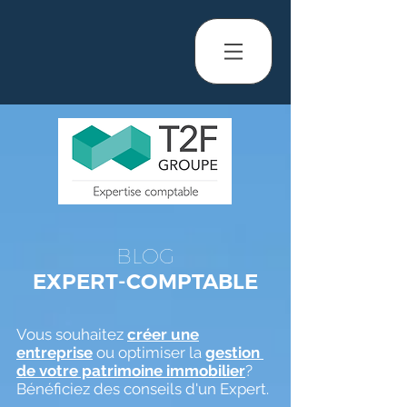
BLOG
EXPERT-COMPTABLE
Vous souhaitez
créer une
entreprise
ou optimiser la
gestion
de votre patrimoine immobilier
?
Bénéficiez des conseils d'un Expert.