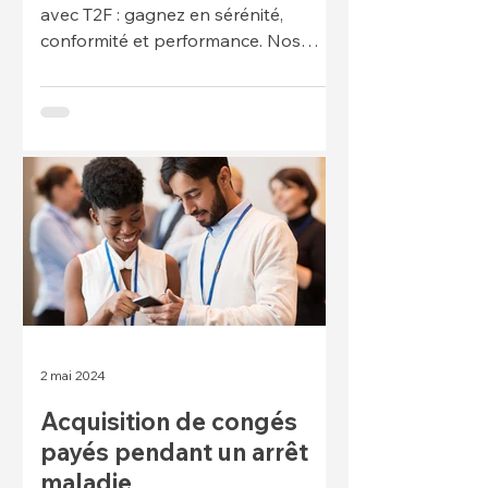
avec T2F : gagnez en sérénité,
conformité et performance. Nos
experts-comptables accompagnent
PME et ETI avec une solution sur-
mesure, sécurisée et transparente.
Demandez votre audit - t2f expert
comptable à Toulouse et Paris
2 mai 2024
Acquisition de congés
payés pendant un arrêt
maladie