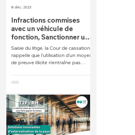
8 déc. 2023
Infractions commises
avec un véhicule de
fonction, Sanctionner un
salarié grâce aux réseaux
Saisie du litige, la Cour de cassation
sociaux
rappelle que l’utilisation d’un moyen
de preuve illicite n’entraîne pas
nécessairement son rejet des