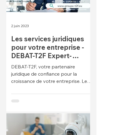
2 juin 2023
Les services juridiques
pour votre entreprise -
DEBAT-T2F Expert-
Comptable à Toulouse
DEBAT-T2F, votre partenaire
juridique de confiance pour la
croissance de votre entreprise. Le
service juridique du Groupe T2F
accompagne...