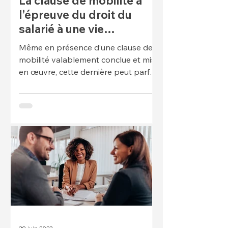
La clause de mobilité à
l’épreuve du droit du
salarié à une vie
personnelle et familiale
Même en présence d’une clause de
mobilité valablement conclue et mise
en œuvre, cette dernière peut parfois
ne pas s’appliquer. Nul ne peut