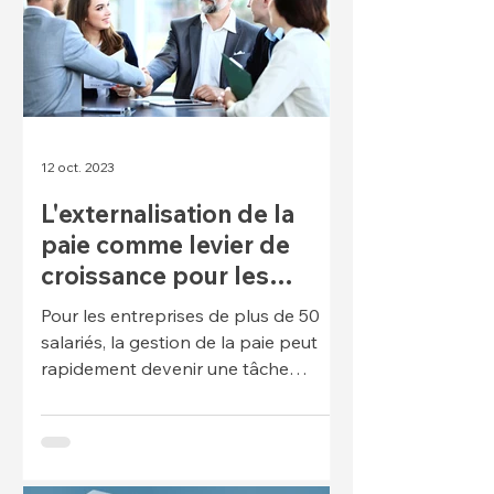
12 oct. 2023
L'externalisation de la
paie comme levier de
croissance pour les
entreprises de plus de 50
Pour les entreprises de plus de 50
salariés
salariés, la gestion de la paie peut
rapidement devenir une tâche
complexe et chronophage. Entre
les...