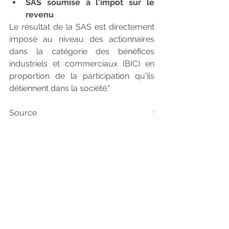
SAS soumise à l'impôt sur le 
revenu
Le résultat de la SAS est directement 
imposé au niveau des actionnaires 
dans la catégorie des bénéfices 
industriels et commerciaux (BIC) en 
proportion de la participation qu'ils 
détiennent dans la société."
Source : 
https://www.economie.gouv.fr/entrep
rises/societe-actions-simplifiee-SAS 
- 
MAJ 13/02/2017
Vous souhaitez créer une entreprise? 
Contactez-nous
Cabinet DEBAT 13 rue Paul CHARRIER 
à Toulouse / Tél. 05 61 57 98 21
EXPERTISE-COMPTABLE | GESTION | 