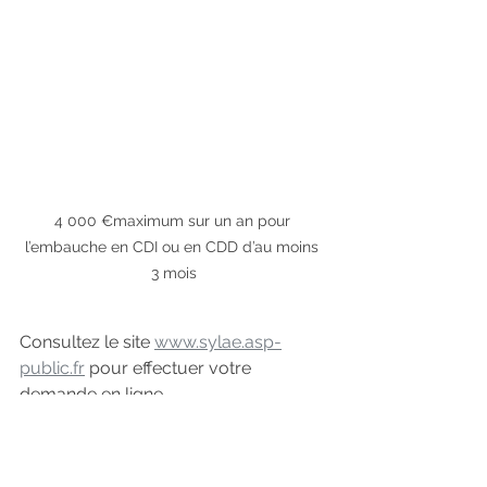
4 000 €maximum sur un an pour 
l’embauche en CDI ou en CDD d’au moins 
3 mois
Consultez le site 
www.sylae.asp-
public.fr
pour effectuer votre 
demande en ligne
salarie
employeur
entreprise
social
covid19
contrat
coronavirus
declaration
aides
emploi
asp
cdd
cdi
apprentissage
2020
jeune
apprenti
4000