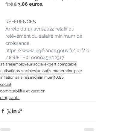
fixé à 
3,86 euros
.
RÉFÉRENCES
Arrêté du 19 avril 2022 relatif au 
relèvement du salaire minimum de 
croissance
https://www.legifrance.gouv.fr/jorf/id
/JORFTEXT000045602317
salarie
employeur
social
expert comptable
cotisations sociales
urssaf
remuneration
paie
inflation
salaire
smic
minimum
10.85
social
comptabilité et gestion
dirigeants